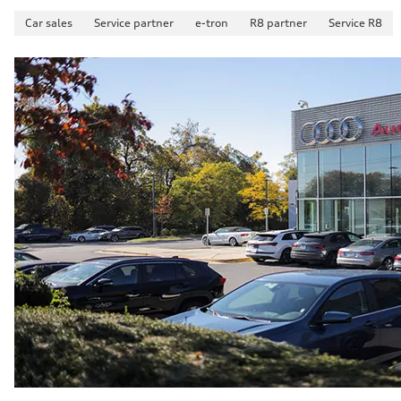
Car sales
Service partner
e-tron
R8 partner
Service R8