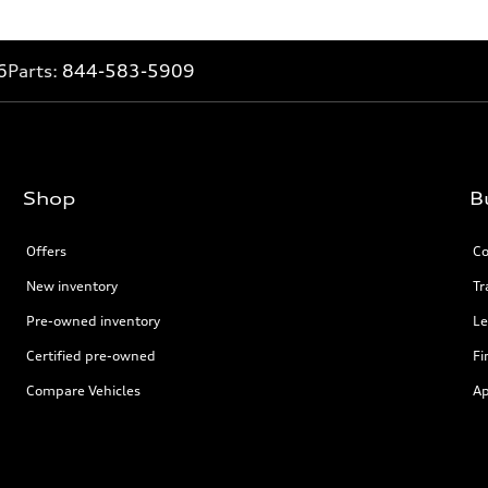
6
Parts:
844-583-5909
Shop
B
Offers
Co
New inventory
Tr
Pre-owned inventory
Le
Certified pre-owned
Fi
Compare Vehicles
Ap