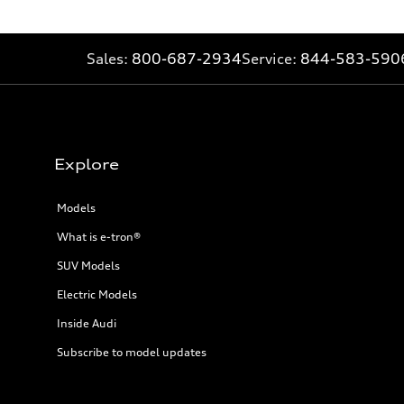
Sales:
800-687-2934
Service:
844-583-590
Explore
Models
What is e-tron®
SUV Models
Electric Models
Inside Audi
Subscribe to model updates