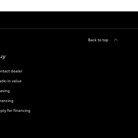
Back to top
uy
ntact dealer
ade-in value
asing
nancing
ply for financing