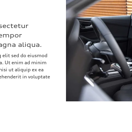
sectetur
tempor
agna aliqua.
 elit sed do eiusmod
ua. Ut enim ad minim
isi ut aliquip ex ea
ehenderit in voluptate